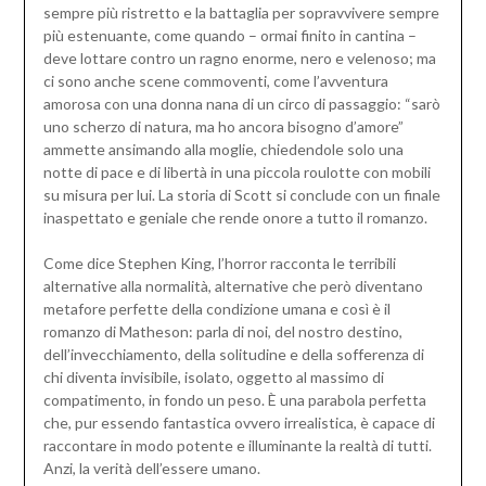
sempre più ristretto e la battaglia per sopravvivere sempre
più estenuante, come quando – ormai finito in cantina –
deve lottare contro un ragno enorme, nero e velenoso; ma
ci sono anche scene commoventi, come l’avventura
amorosa con una donna nana di un circo di passaggio: “sarò
uno scherzo di natura, ma ho ancora bisogno d’amore”
ammette ansimando alla moglie, chiedendole solo una
notte di pace e di libertà in una piccola roulotte con mobili
su misura per lui. La storia di Scott si conclude con un finale
inaspettato e geniale che rende onore a tutto il romanzo.
Come dice Stephen King, l’horror racconta le terribili
alternative alla normalità, alternative che però diventano
metafore perfette della condizione umana e così è il
romanzo di Matheson: parla di noi, del nostro destino,
dell’invecchiamento, della solitudine e della sofferenza di
chi diventa invisibile, isolato, oggetto al massimo di
compatimento, in fondo un peso. È una parabola perfetta
che, pur essendo fantastica ovvero irrealistica, è capace di
raccontare in modo potente e illuminante la realtà di tutti.
Anzi, la verità dell’essere umano.