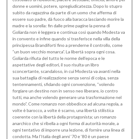
donne e uomini, potere, spregiudicatezza. Dopo lo stupro
subìto da ragazzina da parte di un uomo che afferma di
essere suo padre, dà fuoco alla baracca lasciando morire la
madre e la sorella: fin dalle prime pagine la penna di
Goliarda non è leggera e continua così quando Modesta va
in convento e infine quando si trasferisce nella villa della
principessa Brandiforti fino a prenderne il controllo, come
“un buon vecchio monarca”. La libertà sopra ogni cosa.
Goliarda rifiuta del tutto le norme dell’epoca e le
aspettative degli editori, il suo risulta un libro
sconcertante, scandaloso, in cui Modesta va avanti nella
sua battaglia di realizzazione senza sensi di colpa, senza
tentennamenti, sfidando ogni convenzione, “volendo
forgiare un destino non in senso neo liberare, io contro
tutti, ma anche volendo generare una trasformazione nel
mondo”. Come romanzo non obbedisce ad alcuna regola, a
volte è barocco, a volte è scarno, una libertà stilistica
coerente con la libertà della protagonista; un romanzo
anarchico che si ribella a ogni forma di autorità morale, a
ogni tentativo di imporre una lezione, di fornire una linea di
condotta. Ma l’Italia degli anni ‘70 e ‘80 è un paese