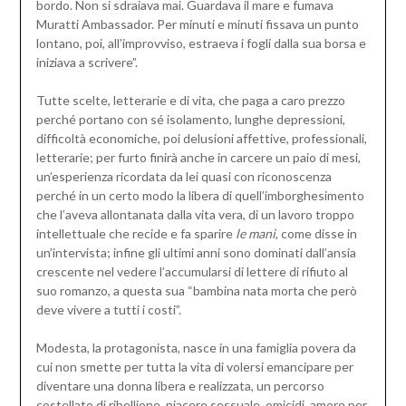
bordo. Non si sdraiava mai. Guardava il mare e fumava
Muratti Ambassador. Per minuti e minuti fissava un punto
lontano, poi, all’improvviso, estraeva i fogli dalla sua borsa e
iniziava a scrivere”.
Tutte scelte, letterarie e di vita, che paga a caro prezzo
perché portano con sé isolamento, lunghe depressioni,
difficoltà economiche, poi delusioni affettive, professionali,
letterarie; per furto finirà anche in carcere un paio di mesi,
un’esperienza ricordata da lei quasi con riconoscenza
perché in un certo modo la libera di quell’imborghesimento
che l’aveva allontanata dalla vita vera, di un lavoro troppo
intellettuale che recide e fa sparire
le mani
, come disse in
un’intervista; infine gli ultimi anni sono dominati dall’ansia
crescente nel vedere l’accumularsi di lettere di rifiuto al
suo romanzo, a questa sua “bambina nata morta che però
deve vivere a tutti i costi”.
Modesta, la protagonista, nasce in una famiglia povera da
cui non smette per tutta la vita di volersi emancipare per
diventare una donna libera e realizzata, un percorso
costellato di ribellione, piacere sessuale, omicidi, amore per