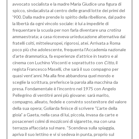
avvocato socialista e la madre Maria Giudice una figura di
spicco, sindacalista al centro delle grandi lotte dei primi del
‘900. Dalla madre prende lo spirito della ribellione, dal padre
la libertà da ogni vincolo sociale: è lui a impedirle di
frequentare la scuola per non farla diventare una
cretina
ammaestrata; a casa riceveva un’educazione alternativa dai
fratelli colti, mitteleuropei, rigorosi, atei. Arrivata a Roma
poco più che adolescente, frequenta l’Accademia nazionale
d’arte drammatica, fa esperienze d’attrice in teatro e al
cinema con Luchino Visconti e soprattutto con
Citto
, il
regista Francesco Maselli, che sarà il suo compagno per
quasi vent’anni. Ma alla fine abbandona quel mondo e
sceglie la scrittura, preferisce la parola alla macchina da
presa. Fondamentale è l’incontro nel 1975 con Angelo
Pellegrino di ventitré anni più giovane: sarà marito,
compagno, alleato, fedele e convinto sostenitore del valore
della sua opera; Goliarda finisce di scrivere “L’arte della
gioia” a Gaeta, nella casa di lui, piccola, invasa da carte e
posaceneri colmi di mozziconi di sigarette, ma con una
terrazza affacciata sul mare. “Scendeva sulla spiaggia,
apriva il suo lettino e vi si sedeva in punta, proprio sul