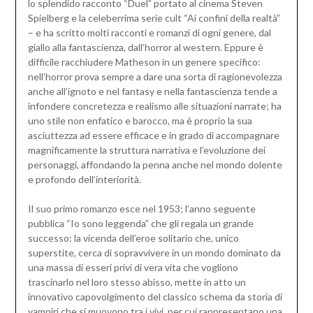
lo splendido racconto “Duel” portato al cinema Steven
Spielberg e la celeberrima serie cult “Ai confini della realtà”
– e ha scritto molti racconti e romanzi di ogni genere, dal
giallo alla fantascienza, dall’horror al western. Eppure è
difficile racchiudere Matheson in un genere specifico:
nell’horror prova sempre a dare una sorta di ragionevolezza
anche all’ignoto e nel fantasy e nella fantascienza tende a
infondere concretezza e realismo alle situazioni narrate; ha
uno stile non enfatico e barocco, ma è proprio la sua
asciuttezza ad essere efficace e in grado di accompagnare
magnificamente la struttura narrativa e l’evoluzione dei
personaggi, affondando la penna anche nel mondo dolente
e profondo dell’interiorità.
Il suo primo romanzo esce nel 1953; l’anno seguente
pubblica “Io sono leggenda” che gli regala un grande
successo: la vicenda dell’eroe solitario che, unico
superstite, cerca di sopravvivere in un mondo dominato da
una massa di esseri privi di vera vita che vogliono
trascinarlo nel loro stesso abisso, mette in atto un
innovativo capovolgimento del classico schema da storia di
vampiri che si muovono tra i vivi, per cui rappresentano una