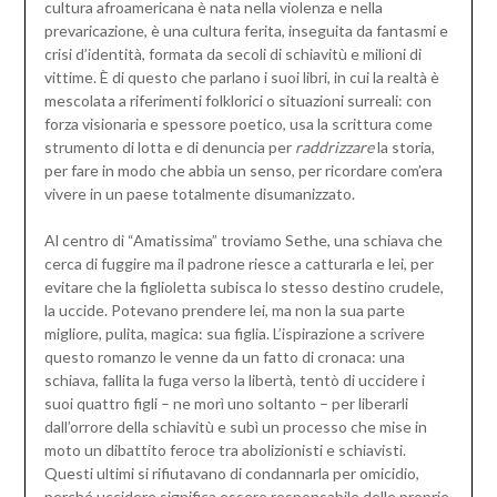
cultura afroamericana è nata nella violenza e nella
prevaricazione, è una cultura ferita, inseguita da fantasmi e
crisi d’identità, formata da secoli di schiavitù e milioni di
vittime. È di questo che parlano i suoi libri, in cui la realtà è
mescolata a riferimenti folklorici o situazioni surreali: con
forza visionaria e spessore poetico, usa la scrittura come
strumento di lotta e di denuncia per
raddrizzare
la storia,
per fare in modo che abbia un senso, per ricordare com’era
vivere in un paese totalmente disumanizzato.
Al centro di “Amatissima” troviamo Sethe, una schiava che
cerca di fuggire ma il padrone riesce a catturarla e lei, per
evitare che la figlioletta subisca lo stesso destino crudele,
la uccide. Potevano prendere lei, ma non la sua parte
migliore, pulita, magica: sua figlia. L’ispirazione a scrivere
questo romanzo le venne da un fatto di cronaca: una
schiava, fallita la fuga verso la libertà, tentò di uccidere i
suoi quattro figli – ne morì uno soltanto – per liberarli
dall’orrore della schiavitù e subì un processo che mise in
moto un dibattito feroce tra abolizionisti e schiavisti.
Questi ultimi si rifiutavano di condannarla per omicidio,
perché uccidere significa essere responsabile delle proprie