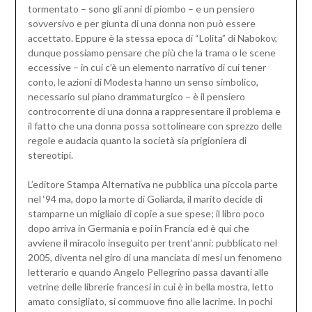
tormentato – sono gli anni di piombo – e un pensiero
sovversivo e per giunta di una donna non può essere
accettato. Eppure è la stessa epoca di “Lolita” di Nabokov,
dunque possiamo pensare che più che la trama o le scene
eccessive – in cui c’è un elemento narrativo di cui tener
conto, le azioni di Modesta hanno un senso simbolico,
necessario sul piano drammaturgico – è il pensiero
controcorrente di una donna a rappresentare il problema e
il fatto che una donna possa sottolineare con sprezzo delle
regole e audacia quanto la società sia prigioniera di
stereotipi.
L’editore Stampa Alternativa ne pubblica una piccola parte
nel ‘94 ma, dopo la morte di Goliarda, il marito decide di
stamparne un migliaio di copie a sue spese; il libro poco
dopo arriva in Germania e poi in Francia ed è qui che
avviene il miracolo inseguito per trent’anni: pubblicato nel
2005, diventa nel giro di una manciata di mesi un fenomeno
letterario e quando Angelo Pellegrino passa davanti alle
vetrine delle librerie francesi in cui è in bella mostra, letto
amato consigliato, si commuove fino alle lacrime. In pochi