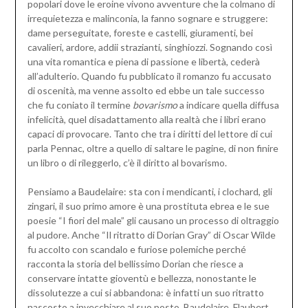
popolari dove le eroine vivono avventure che la colmano di
irrequietezza e malinconia, la fanno sognare e struggere:
dame perseguitate, foreste e castelli, giuramenti, bei
cavalieri, ardore, addii strazianti, singhiozzi. Sognando così
una vita romantica e piena di passione e libertà, cederà
all’adulterio. Quando fu pubblicato il romanzo fu accusato
di oscenità, ma venne assolto ed ebbe un tale successo
che fu coniato il termine
bovarismo
a indicare quella diffusa
infelicità, quel disadattamento alla realtà che i libri erano
capaci di provocare. Tanto che tra i diritti del lettore di cui
parla Pennac, oltre a quello di saltare le pagine, di non finire
un libro o di rileggerlo, c’è il diritto al bovarismo.
Pensiamo a Baudelaire: sta con i mendicanti, i clochard, gli
zingari, il suo primo amore è una prostituta ebrea e le sue
poesie “I fiori del male” gli causano un processo di oltraggio
al pudore. Anche “Il ritratto di Dorian Gray” di Oscar Wilde
fu accolto con scandalo e furiose polemiche perché
racconta la storia del bellissimo Dorian che riesce a
conservare intatte gioventù e bellezza, nonostante le
dissolutezze a cui si abbandona: è infatti un suo ritratto
nascosto a invecchiare al suo posto. Baudelaire, Flaubert,