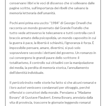
conservare i libri e le voci di dissenso che si sollevano dalle
pagine scritte, sull’importanza dei ribelli che salvano la
memoria letteraria dell’umanità.
Pochi anni prima era uscito “1984” di George Orwell che
racconta un mondo governato dal Grande Fratello che
tutto vede attraverso le telecamere e tutti controlla con il
braccio armato della psicopolizia, un mondo capovolto in cui
la guerra è pace, la libertà è schiavitù, l’ignoranza è forza. È
impossibile pensare, amare, divertirsi, si può solo
sopravvivere secondo i dettami del governo. Un romanzo in
cui convergono le grandi paure dello scrittore: il
totalitarismo, il controllo sui cittadini con la manipolazione
dei media, la perdita di memoria storica, l’annullamento
dell’identità individuale.
Il
pericolo
insito nelle storie ha fatto sì che alcuni romanzi e
i loro autori venissero condannati per oltraggio, perché
offensivi o corruttori della morale. Pensiamo a “Madame
Bovary” di Gustave Flaubert. Emma Bovary, annoiata dalla
vita di provincia, trascorre le giornate leggendo romanzi