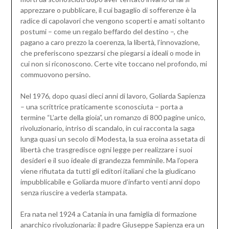
apprezzare o pubblicare, il cui bagaglio di sofferenze è la
radice di capolavori che vengono scoperti e amati soltanto
postumi – come un regalo beffardo del destino –, che
pagano a caro prezzo la coerenza, la libertà, l’innovazione,
che preferiscono spezzarsi che piegarsi a ideali o mode in
cui non si riconoscono. Certe vite toccano nel profondo, mi
commuovono persino.
Nel 1976, dopo quasi dieci anni di lavoro, Goliarda Sapienza
– una scrittrice praticamente sconosciuta – porta a
termine “L’arte della gioia”, un romanzo di 800 pagine unico,
rivoluzionario, intriso di scandalo, in cui racconta la saga
lunga quasi un secolo di Modesta, la sua eroina assetata di
libertà che trasgredisce ogni legge per realizzare i suoi
desideri e il suo ideale di grandezza femminile. Ma l’opera
viene rifiutata da tutti gli editori italiani che la giudicano
impubblicabile e Goliarda muore d’infarto venti anni dopo
senza riuscire a vederla stampata.
Era nata nel 1924 a Catania in una famiglia di formazione
anarchico rivoluzionaria: il padre Giuseppe Sapienza era un