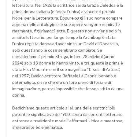
letteratura. Nel 1926 la scrittrice sarda Grazia Deledda è la
prima donna italiana (e finora l’unica) a vincere il premio
Nobel per la Letteratura. Eppure oggi il suo nome compare
appena nelle antologie e le sue opere vengono nominate
raramente, figuriamoci lette. E questo non avviene solo in
ambito letterario: per lungo tempo la Archibugi è stata
l’unica regista donna ad aver vinto un David di Donatello,
solo quest’anno le cose sembrano cambiate. Se
consideriamo il premio Strega, in ben 78 edizioni (anno
2024) solo 13 donne lo hanno vinto, e tra queste la prima è
stata Elsa Morante con il suo magnifico “L’Isola di Arturo”,
nel 1957; l’amico scrittore Raffaele La Capria, bonario e
paternalista, disse che era un libro pieno di forza e di
immaginazione, pareva impossibile che fosse scritto da una
donna.
Dedichiamo questo articolo a lei, una delle scrittrici più
potenti e significative del ‘900, libera da correnti letterarie,
estranea a tradizioni e modelli affermati. Unica e maestosa,
sfolgorante ed enigmatica.