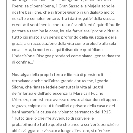
libere: se ci pensi bene, il Gran Sasso e la Majella sono le
nostre basiliche, che si fronteggiano in un dialogo molto
riuscito e complementare. Tra i dati negativi della stessa
eredità: il sentimento che tutto è vanità, ed è quindi inutile
portare a termine le cose, inutile far valere i propri diritti; e
tutto ciò misto a un senso profondo della giustizia e della
grazia, a un’accettazione della vita come preludio alla sola
cosa certa, la morte: da qui il disordine quotidiano,
l’indecisione. Bisogna prenderci come siamo, gente rimasta
di confine…”
Nostalgia della propria terra e libertà di pensiero li
ritroviamo anche nell’altro grande abruzzese, Ignazio
Silone, che rimase fedele per tutta la vita ai luoghi
dell’infanzia e dell’adolescenza, la Marsica il Fucino
l’Abruzzo, nonostante avesse dovuto abbandonarli appena
ragazzo, colpito da lutti familiari e privato della casa e dei
beni materiali a causa del violento terremoto del 1915.
“Tutto quello che m’è avvenuto di scrivere, e
probabilmente tutto quello che ancora scriverò, benché io
abbia viaggiato e vissuto a lungo all’estero, si riferisce