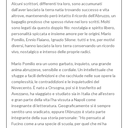
Alcuni scrittori, differenti tra loro, sono accumunati
dall’aver lasciato la terra natia trovando successo e vita
altrove, mantenendo però intatto il ricordo dell’Abruzzo, un
bagaglio prezioso che spesso rivive nei loro scritti. Molti
sono legati da questo doppio filo: nostalgia e spirito libero,
personalità spiccata e insieme amore per le origini. Mario
Pomilio, Ennio Flaiano, Ignazio Silone: tutti e tre, per motivi
diversi, hanno lasciato la loro terra conservando un ricordo
vivo, nostalgico e intenso delle proprie radici.
Mario Pomilio era un uomo garbato, inquieto, una grande
anima abruzzese, sensibile e cordiale. Un intellettuale che
sfugge a facili definizioni e che racchiude nelle sue opere la
complessità, le contraddizioni e le inquietudini del
Novecento. È nato a Orsogna, poi si è trasferito ad
Avezzano, ha viaggiato e studiato sia in Italia che all’estero
e gran parte della vita l’ha vissuta a Napoli come
insegnante di letteratura. Geograficamente si è sempre
sentito uno sradicato, eppure l’Abruzzo è stato parte
integrante della sua storia personale: “Ho pensato al
Fucino come a una specie di scuola, per quel che mi ha