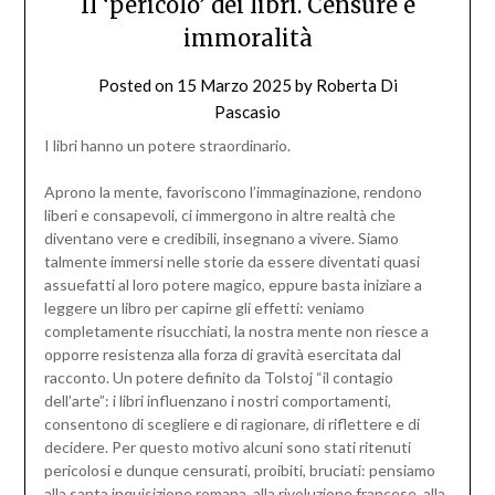
Il ‘pericolo’ dei libri. Censure e
immoralità
Posted on
15 Marzo 2025
by
Roberta Di
Pascasio
I libri hanno un potere straordinario.
Aprono la mente, favoriscono l’immaginazione, rendono
liberi e consapevoli, ci immergono in altre realtà che
diventano vere e credibili, insegnano a vivere. Siamo
talmente immersi nelle storie da essere diventati quasi
assuefatti al loro potere magico, eppure basta iniziare a
leggere un libro per capirne gli effetti: veniamo
completamente risucchiati, la nostra mente non riesce a
opporre resistenza alla forza di gravità esercitata dal
racconto. Un potere definito da Tolstoj “il contagio
dell’arte”: i libri influenzano i nostri comportamenti,
consentono di scegliere e di ragionare, di riflettere e di
decidere. Per questo motivo alcuni sono stati ritenuti
pericolosi e dunque censurati, proibiti, bruciati: pensiamo
alla santa inquisizione romana, alla rivoluzione francese, alla