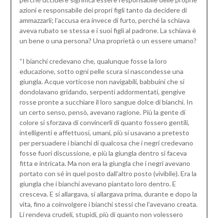
azioni e responsabile dei propri figli tanto da decidere di
ammazzarli; l’accusa era invece di furto, perché la schiava
aveva rubato se stessa e i suoi figli al padrone. La schiava è
un bene o una persona? Una proprietà o un essere umano?
“I bianchi credevano che, qualunque fosse la loro
educazione, sotto ogni pelle scura si nascondesse una
giungla. Acque vorticose non navigabili, babbuini che si
dondolavano gridando, serpenti addormentati, gengive
rosse pronte a succhiare il loro sangue dolce di bianchi. In
un certo senso, pensò, avevano ragione. Più la gente di
colore si sforzava di convincerli di quanto fossero gentili,
intelligenti e affettuosi, umani, più si usavano a pretesto
per persuadere i bianchi di qualcosa che i negri credevano
fosse fuori discussione, e più la giungla dentro si faceva
fitta e intricata. Ma non era la giungla che i negri avevano
portato con sé in quel posto dall’altro posto (vivibile). Era la
giungla che i bianchi avevano piantato loro dentro. E
cresceva. E si allargava, si allargava prima, durante e dopo la
vita, fino a coinvolgere i bianchi stessi che l’avevano creata.
Li rendeva crudeli, stupidi, più di quanto non volessero