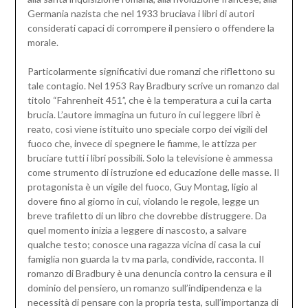
Germania nazista che nel 1933 bruciava i libri di autori
considerati capaci di corrompere il pensiero o offendere la
morale.
Particolarmente significativi due romanzi che riflettono su
tale contagio. Nel 1953 Ray Bradbury scrive un romanzo dal
titolo “Fahrenheit 451”, che è la temperatura a cui la carta
brucia. L’autore immagina un futuro in cui leggere libri è
reato, così viene istituito uno speciale corpo dei vigili del
fuoco che, invece di spegnere le fiamme, le attizza per
bruciare tutti i libri possibili. Solo la televisione è ammessa
come strumento di istruzione ed educazione delle masse. Il
protagonista è un vigile del fuoco, Guy Montag, ligio al
dovere fino al giorno in cui, violando le regole, legge un
breve trafiletto di un libro che dovrebbe distruggere. Da
quel momento inizia a leggere di nascosto, a salvare
qualche testo; conosce una ragazza vicina di casa la cui
famiglia non guarda la tv ma parla, condivide, racconta. Il
romanzo di Bradbury è una denuncia contro la censura e il
dominio del pensiero, un romanzo sull’indipendenza e la
necessità di pensare con la propria testa, sull’importanza di