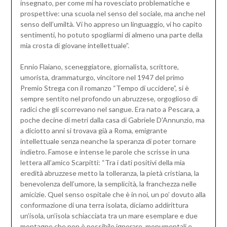
insegnato, per come mi ha rovesciato problematiche e
prospettive: una scuola nel senso del sociale, ma anche nel
senso dell’umiltà. Vi ho appreso un linguaggio, vi ho capito
sentimenti, ho potuto spogliarmi di almeno una parte della
mia crosta di giovane intellettuale”.
Ennio Flaiano, sceneggiatore, giornalista, scrittore,
umorista, drammaturgo, vincitore nel 1947 del primo
Premio Strega con il romanzo “Tempo di uccidere”, si è
sempre sentito nel profondo un abruzzese, orgoglioso di
radici che gli scorrevano nel sangue. Era nato a Pescara, a
poche decine di metri dalla casa di Gabriele D’Annunzio, ma
a diciotto anni si trovava già a Roma, emigrante
intellettuale senza neanche la speranza di poter tornare
indietro. Famose e intense le parole che scrisse in una
lettera all’amico Scarpitti: “Tra i dati positivi della mia
eredità abruzzese metto la tolleranza, la pietà cristiana, la
benevolenza dell’umore, la semplicità, la franchezza nelle
amicizie. Quel senso ospitale che è in noi, un po’ dovuto alla
conformazione di una terra isolata, diciamo addirittura
un’isola, un’isola schiacciata tra un mare esemplare e due
montagne che non è possibile ignorare, monumentali e