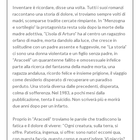
Inventare è ricordare, disse una volta. Tutti i suoi romanzi
raccontano una storia di dolore, vi troviamo sempre volti di
madri, scomparse tradite cercate rimpiante. In “Menzogna
e sortilegio” la protagonista resta sola dopo la morte della
madre adottiva, “L’isola di Arturo” ha al centro un ragazzino
orfano di madre, morta dandolo alla luce, che cresce in
solitudine con un padre assente e fuggevole, ne “La storia”
ci sono una donna violentata e un figlio senza padre, in
“Aracoeli” un quarantenne fallito e omosessuale infelice
parte alla ricerca del fantasma della madre morta, una
ragazza andalusa, ricordo felice e insieme prigione, il viaggio
come desiderio disperato di recuperare un paradiso
perduto. Una storia diversa dalle precedenti, disperata,
colma di sofferenza. Nel 1983, a pochi mesi dalla
pubblicazione, tenta il suicidio. Non scriverà più e morirà
due anni dopo per un infarto.
Proprio in “Aracoeli” troviamo le parole che tradiscono la
fatica e il dolore di vivere: “Ogni creatura, sulla terra, si
offre. Patetica, ingenua, si offre: sono nato! eccomi qua,
con questa faccia, questo corpo e quest’odore. Vi piaccio?