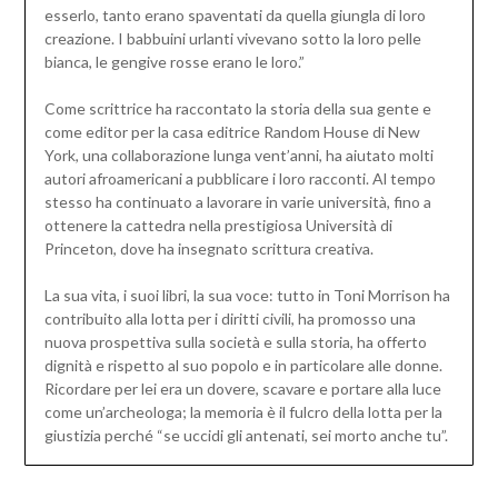
esserlo, tanto erano spaventati da quella giungla di loro
creazione. I babbuini urlanti vivevano sotto la loro pelle
bianca, le gengive rosse erano le loro.”
Come scrittrice ha raccontato la storia della sua gente e
come editor per la casa editrice Random House di New
York, una collaborazione lunga vent’anni, ha aiutato molti
autori afroamericani a pubblicare i loro racconti. Al tempo
stesso ha continuato a lavorare in varie università, fino a
ottenere la cattedra nella prestigiosa Università di
Princeton, dove ha insegnato scrittura creativa.
La sua vita, i suoi libri, la sua voce: tutto in Toni Morrison ha
contribuito alla lotta per i diritti civili, ha promosso una
nuova prospettiva sulla società e sulla storia, ha offerto
dignità e rispetto al suo popolo e in particolare alle donne.
Ricordare per lei era un dovere, scavare e portare alla luce
come un’archeologa; la memoria è il fulcro della lotta per la
giustizia perché “se uccidi gli antenati, sei morto anche tu”.