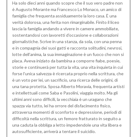
Ha solo dieci anni quando scopre che il suo vero padre non
è Augusto Morante ma Francesco Lo Monaco, un amico di
famiglia che frequenta assiduamente la loro casa. È una
verità dolorosa, una ferita non rimarginabile. Finito il liceo
lascia la famiglia andando a vivere in camere ammobiliate,
sostentandosi con lavoretti d’occasione e collaborazioni
giornalistiche. Scrive in una stanza, da sola, con una penna
e in compagnia dei suoi gatti e racconta solitudini, nevrosi,
lotte dell’anima, la sua immaginazione è un fuoco che non si
placa. Aveva iniziato da bambina a comporre fiabe, poesie,
storie e continuerà per tutta la vita, una vita inquieta in cui
forse l’unica salvezza è ricercata proprio nella scrittura, che
è un voto per lei, un sacrificio, una ricerca delle origini, di
una tana protetta. Sposa Alberto Moravia, frequenta artisti
e intellettuali come Saba e Pasolini, viaggia molto. Ma gli
ultimi anni sono difficili, la vecchiaia è un uragano che
spazza via tutto, lei ha orrore del disfacimento fisico,
attraversa momenti di sconforto e depressione, periodi di
difficoltà nella scrittura, un femore fratturato in seguito a
una caduta la obbliga a letto impedendole una vita libera e
autosufficiente, arriverà a tentare il suicidio.