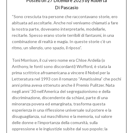
Posted on
27 Dicembre 2025
by
Roberta
Di Pascasio
“Sono cresciuta tra persone che raccontavano storie, ero
abituata ad ascoltarle. Anche noi venivamo chiamati a fare
la nostra parte, dovevamo interpretarle, modellarle,
recitarle. Spesso erano storie terribili di fantasmi, in una
combinazione di realtà e magia. In queste storie c’è un
ritmo, un silenzio, uno spazio, il riposo”.
Toni Morrison, il cui vero nome era Chloe Ardelia (o
Anthony, le fonti sono discordanti) Wofford, è stata la
prima scrittrice afroamericana a vincere il Nobel per la
Letteratura nel 1993 con il romanzo “Amatissima” che pochi
anni prima aveva ottenuto anche il Premio Pulitzer. Nata
negli anni ’30 nell’America del segregazionismo e della
discriminazione, discendente da schiavi, parte di una
minoranza povera ed emarginata, trasforma questa
esperienza in una riflessione universale sul potere e la
disuguaglianza, sul maschilismo e la memoria, sul valore
delle donne e l’importanza della comunità, sulla
oppressione e le ingiustizie subite dal suo popolo; la