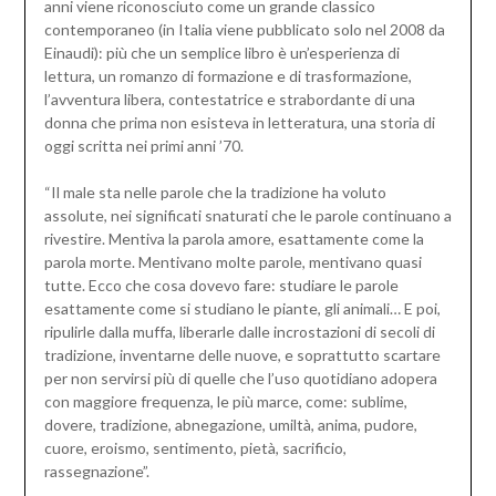
anni viene riconosciuto come un grande classico
contemporaneo (in Italia viene pubblicato solo nel 2008 da
Einaudi): più che un semplice libro è un’esperienza di
lettura, un romanzo di formazione e di trasformazione,
l’avventura libera, contestatrice e strabordante di una
donna che prima non esisteva in letteratura, una storia di
oggi scritta nei primi anni ’70.
“Il male sta nelle parole che la tradizione ha voluto
assolute, nei significati snaturati che le parole continuano a
rivestire. Mentiva la parola amore, esattamente come la
parola morte. Mentivano molte parole, mentivano quasi
tutte. Ecco che cosa dovevo fare: studiare le parole
esattamente come si studiano le piante, gli animali… E poi,
ripulirle dalla muffa, liberarle dalle incrostazioni di secoli di
tradizione, inventarne delle nuove, e soprattutto scartare
per non servirsi più di quelle che l’uso quotidiano adopera
con maggiore frequenza, le più marce, come: sublime,
dovere, tradizione, abnegazione, umiltà, anima, pudore,
cuore, eroismo, sentimento, pietà, sacrificio,
rassegnazione”.