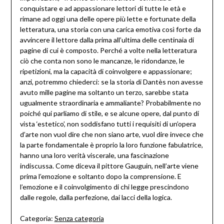
conquistare e ad appassionare lettori di tutte le età e
rimane ad oggi una delle opere più lette e fortunate della
letteratura, una storia con una carica emotiva così forte da
avvincere il lettore dalla prima all’ultima delle centinaia di
pagine di cui è composto. Perché a volte nella letteratura
ciò che conta non sono le mancanze, le ridondanze, le
ripetizioni, ma la capacità di coinvolgere e appassionare;
anzi, potremmo chiederci: se la storia di Dantès non avesse
avuto mille pagine ma soltanto un terzo, sarebbe stata
ugualmente straordinaria e ammaliante? Probabilmente no
poiché qui parliamo di stile, e se alcune opere, dal punto di
vista ‘estetico’, non soddisfano tutti i requisiti di un’opera
d’arte non vuol dire che non siano arte, vuol dire invece che
la parte fondamentale è proprio la loro funzione fabulatrice,
hanno una loro verità viscerale, una fascinazione
indiscussa. Come diceva il pittore Gauguin, nell’arte viene
prima l’emozione e soltanto dopo la comprensione. E
l’emozione e il coinvolgimento di chi legge prescindono
dalle regole, dalla perfezione, dai lacci della logica.
Categoria:
Senza categoria