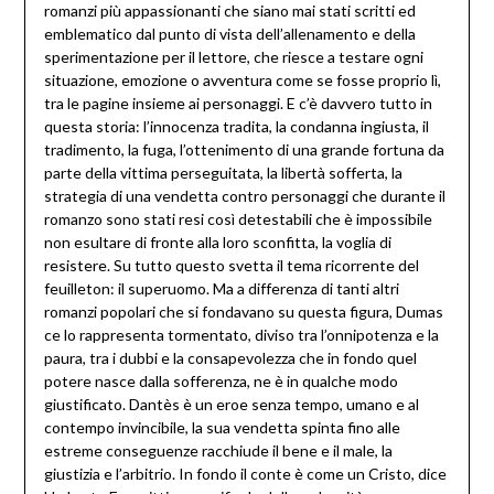
romanzi più appassionanti che siano mai stati scritti ed
emblematico dal punto di vista dell’allenamento e della
sperimentazione per il lettore, che riesce a testare ogni
situazione, emozione o avventura come se fosse proprio lì,
tra le pagine insieme ai personaggi. E c’è davvero tutto in
questa storia: l’innocenza tradita, la condanna ingiusta, il
tradimento, la fuga, l’ottenimento di una grande fortuna da
parte della vittima perseguitata, la libertà sofferta, la
strategia di una vendetta contro personaggi che durante il
romanzo sono stati resi così detestabili che è impossibile
non esultare di fronte alla loro sconfitta, la voglia di
resistere. Su tutto questo svetta il tema ricorrente del
feuilleton: il superuomo. Ma a differenza di tanti altri
romanzi popolari che si fondavano su questa figura, Dumas
ce lo rappresenta tormentato, diviso tra l’onnipotenza e la
paura, tra i dubbi e la consapevolezza che in fondo quel
potere nasce dalla sofferenza, ne è in qualche modo
giustificato. Dantès è un eroe senza tempo, umano e al
contempo invincibile, la sua vendetta spinta fino alle
estreme conseguenze racchiude il bene e il male, la
giustizia e l’arbitrio. In fondo il conte è come un Cristo, dice