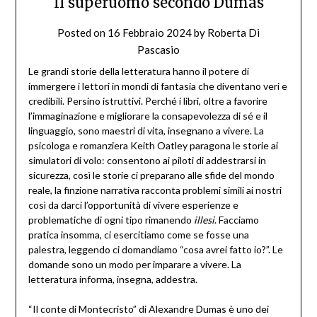
Il superuomo secondo Dumas
Posted on
16 Febbraio 2024
by
Roberta Di
Pascasio
Le grandi storie della letteratura hanno il potere di
immergere i lettori in mondi di fantasia che diventano veri e
credibili. Persino istruttivi. Perché i libri, oltre a favorire
l’immaginazione e migliorare la consapevolezza di sé e il
linguaggio, sono maestri di vita, insegnano a vivere. La
psicologa e romanziera Keith Oatley paragona le storie ai
simulatori di volo: consentono ai piloti di addestrarsi in
sicurezza, così le storie ci preparano alle sfide del mondo
reale, la finzione narrativa racconta problemi simili ai nostri
così da darci l’opportunità di vivere esperienze e
problematiche di ogni tipo rimanendo
illesi
. Facciamo
pratica insomma, ci esercitiamo come se fosse una
palestra, leggendo ci domandiamo “cosa avrei fatto io?”. Le
domande sono un modo per imparare a vivere. La
letteratura informa, insegna, addestra.
“Il conte di Montecristo” di Alexandre Dumas è uno dei