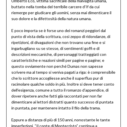
Umberto Eco, vittima sacrificale della malvagità umana,
buttato nella tomba del terribile carcere d’If da cui
riemerge per giudicare gli uomini, senza mai dimenticare il
suo dolore e la difettosità della natura umana.
E poco importa se è forse uno dei romanzi peggiori dal
punto di vista della scrittura, così zeppo di ridondanze, di
ripetizioni, di divagazioni che non trovano una fine e si
ingarbugliano su se stesse, di sentimenti goffi e di
descrizioni meccaniche, di personaggi tratteggiati con
caratteristiche e reazioni simili per pagine e pagine; e
questo ovviamente non perché Dumas non sapesse
scrivere ma al tempo si veniva pagati a riga: è comprensibile
che lo scrittore accogliesse anche il superfluo pur di
racimolare qualche soldo in più. Inoltre si deve tener conto
dell’esigenza, comune a tutto il romanzo d’appendice, di
dover ripetere anche fatti già raccontati per non far
dimenticare ai lettori distratti quanto successo di puntata
in puntata, per mantenere intatto il filo della trama.
Eppure a distanza di più di 150 anni, nonostante le tante
imperfezioni, “Il conte di Montecristo” continua a