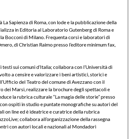
tà La Sapienza di Roma, con lode e la pubblicazione della
ecializza in Editoria al Laboratorio Gutenberg di Roma e
lla Bocconi di Milano. Frequenta corsi e laboratori di
 Omero, di Christian Raimo presso l’editore minimum fax,
i testi sui comuni d’Italia; collabora con l’Università di
o a censire e valorizzare i beni artistici, storici e
ll’Ufficio del Teatro del comune di Avezzano con il
ro dei Marsi, realizzare la brochure degli spettacoli e
nduce la rubrica culturale “La magia delle storie” presso
con ospiti in studio e puntate monografiche su autori del
li on line ed è ideatrice e curatrice della rubrica
uzzoLive; collabora all’organizzazione della rassegna
ontri con autori locali e nazionali al Mondadori