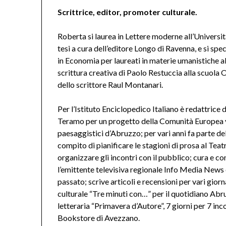
Scrittrice, editor, promoter culturale.
Roberta si laurea in Lettere moderne all’Universi
tesi a cura dell’editore Longo di Ravenna, e si sp
in Economia per laureati in materie umanistiche a
scrittura creativa di Paolo Restuccia alla scuola
dello scrittore Raul Montanari.
Per l’Istituto Enciclopedico Italiano è redattrice d
Teramo per un progetto della Comunità Europea volt
paesaggistici d’Abruzzo; per vari anni fa parte de
compito di pianificare le stagioni di prosa al Teat
organizzare gli incontri con il pubblico; cura e co
l’emittente televisiva regionale Info Media News 
passato; scrive articoli e recensioni per vari giorna
culturale “Tre minuti con…” per il quotidiano Abr
letteraria “Primavera d’Autore”, 7 giorni per 7 inc
Bookstore di Avezzano.